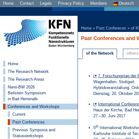
Home
Contact
Legals
Privacy Policy
Members
Deutsch
Home
»
Past Confereces
»
of 
Past Conferences and
of the Network
others
Home
The Research Network
7. Forschungstag der 
The Research Areas
Wagenhallen, Stuttgart
Nano-BW 2026
Hybridveranstaltung: Onl
Beilstein Symposium
Dienstag, 20. Oktober 20
in Bad Herrenalb
International Confer
Conferences and Workshops
Haus der Kirche, Bad Her
Current
27.–30. Juni 2017
Past Conferences
th
5
International Worksh
Previous Symposia and
Karlsruhe Institute of T
Statusworkshops