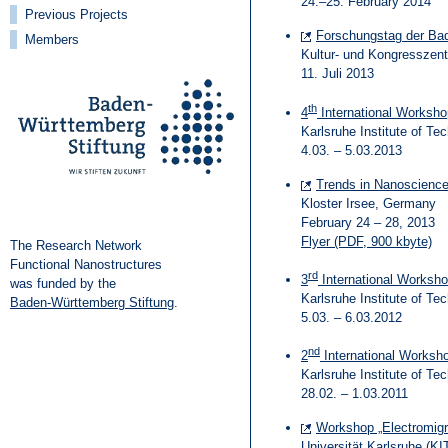
24.–25. February 2014
Previous Projects
Forschungstag der Bad
Members
Kultur- und Kongresszentr
11. Juli 2013
th
4
International Worksh
Karlsruhe Institute of T
4.03. – 5.03.2013
Trends in Nanoscienc
Kloster Irsee, Germany
February 24 – 28, 2013
Flyer (PDF, 900 kbyte)
The Research Network
Functional Nanostructures
rd
3
International Worksh
was funded by the
Karlsruhe Institute of T
Baden-Württemberg Stiftung
.
5.03. – 6.03.2012
nd
2
International Worksh
Karlsruhe Institute of T
28.02. – 1.03.2011
Workshop „Electromigr
Universität Karlsruhe (