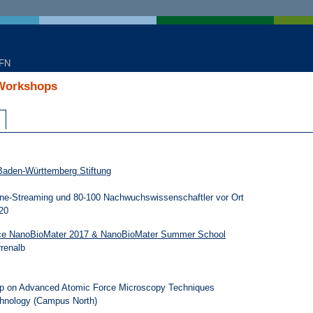
KFN
 Workshops
Baden-Württemberg Stiftung
ine-Streaming und 80-100 Nachwuchswissenschaftler vor Ort
20
ence NanoBioMater 2017 & NanoBioMater Summer School
renalb
op on Advanced Atomic Force Microscopy Techniques
echnology (Campus North)