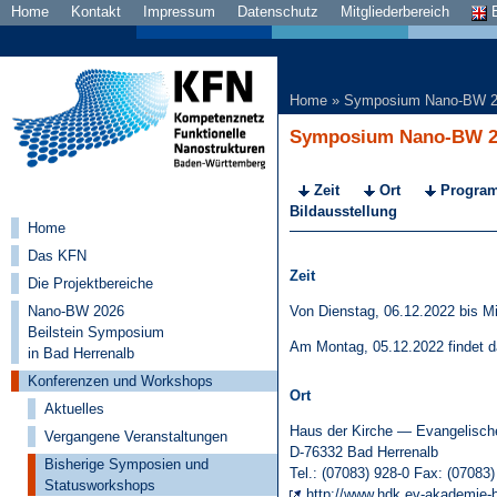
Home
Kontakt
Impressum
Datenschutz
Mitgliederbereich
E
Home
»
Symposium Nano-BW 
Symposium Nano-BW 20
Zeit
Ort
Progra
Bildausstellung
Home
Das KFN
Zeit
Die Projektbereiche
Von Dienstag, 06.12.2022 bis M
Nano-BW 2026
Beilstein Symposium
Am Montag, 05.12.2022 findet da
in Bad Herrenalb
Konferenzen und Workshops
Ort
Aktuelles
Haus der Kirche — Evangelisc
Vergangene Veranstaltungen
D-76332 Bad Herrenalb
Bisherige Symposien und
Tel.: (07083) 928-0 Fax: (07083
Statusworkshops
http://www.hdk.ev-akademie-